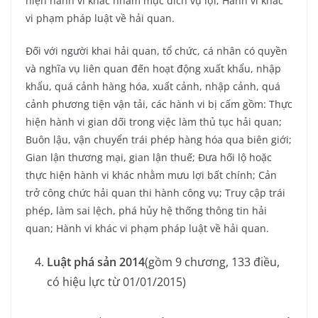
hiện hành vi khác nhằm mục đích vụ lợi; Hành vi khác
vi phạm pháp luật về hải quan.
Đối với người khai hải quan, tổ chức, cá nhân có quyền
và nghĩa vụ liên quan đến hoạt động xuất khẩu, nhập
khẩu, quá cảnh hàng hóa, xuất cảnh, nhập cảnh, quá
cảnh phương tiện vận tải, các hành vi bị cấm gồm: Thực
hiện hành vi gian dối trong việc làm thủ tục hải quan;
Buôn lậu, vận chuyển trái phép hàng hóa qua biên giới;
Gian lận thương mại, gian lận thuế; Đưa hối lộ hoặc
thực hiện hành vi khác nhằm mưu lợi bất chính; Cản
trở công chức hải quan thi hành công vụ; Truy cập trái
phép, làm sai lệch, phá hủy hệ thống thông tin hải
quan; Hành vi khác vi phạm pháp luật về hải quan.
Luật phá sản 2014
(gồm 9 chương, 133 điều,
có hiệu lực từ 01/01/2015)